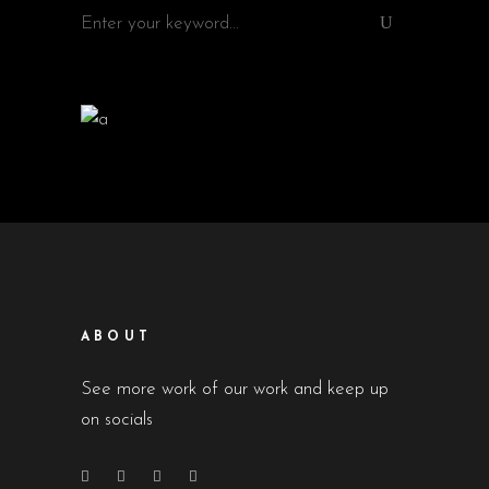
Search
for:
ABOUT
See more work of our work and keep up
on socials