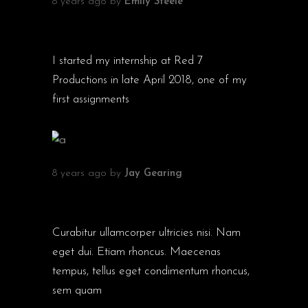
8 years ago
by
Emily Steele
EXPLORING PETERBOROUGH’S
FORGOTTEN CINEMAS
I started my internship at Red 7
Productions in late April 2018, one of my
first assignments
8 years ago
by
Jay Gearing
INTERNATIONAL FILM AWARDS
BERLIN
Curabitur ullamcorper ultricies nisi. Nam
eget dui. Etiam rhoncus. Maecenas
tempus, tellus eget condimentum rhoncus,
sem quam