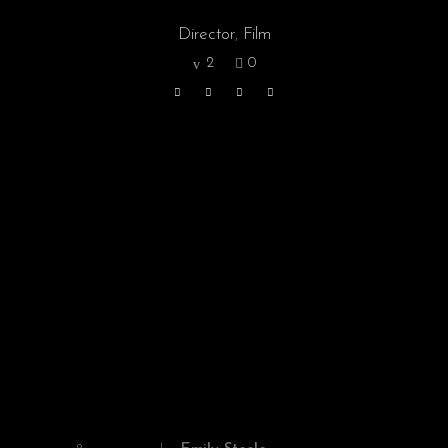
Director
,
Film
2
0
PREV ARTICLE
NEXT ARTICLE
RELATED ARTICLES