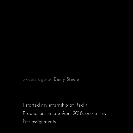
RELATED ARTICLES
8 years ago
by
Emily Steele
EXPLORING PETERBOROUGH’S
FORGOTTEN CINEMAS
I started my internship at Red 7
Productions in late April 2018, one of my
first assignments