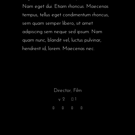
Nam eget dui. Etiam rhoncus. Maecenas
tempus, tellus eget condimentum rhoncus,
sem quam semper libero, sit amet
adipiscing sem neque sed ipsum. Nam
quam nunc, blandit vel, luctus pulvinar,
hendrerit id, lorem. Maecenas nec.
Director
,
Film
2
1
PREV ARTICLE
NEXT ARTICLE