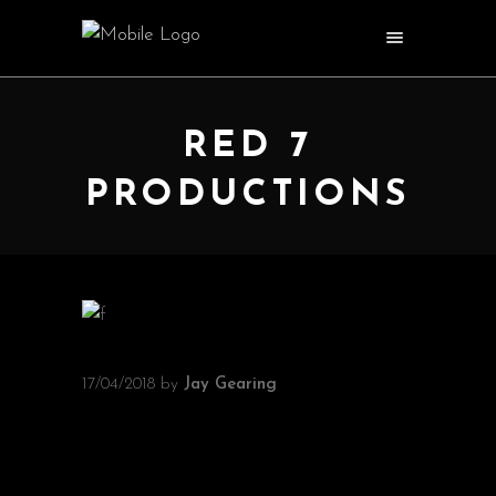
RED 7
PRODUCTIONS
17/04/2018
by
Jay Gearing
‘’DARKER’’FILM
REVIEW